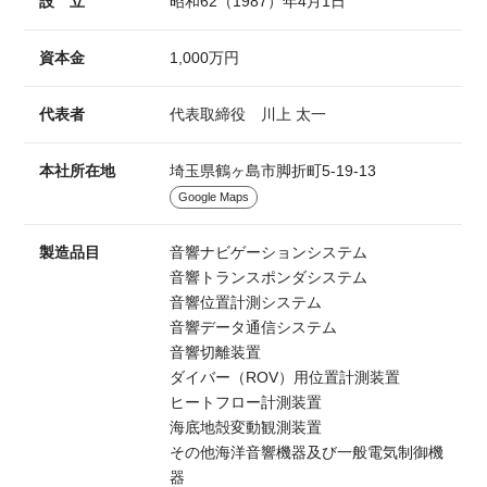
設 立
昭和62（1987）年4月1日
資本金
1,000万円
代表者
代表取締役 川上 太一
本社所在地
埼玉県鶴ヶ島市脚折町5-19-13
Google Maps
製造品目
音響ナビゲーションシステム
音響トランスポンダシステム
音響位置計測システム
音響データ通信システム
音響切離装置
ダイバー（ROV）用位置計測装置
ヒートフロー計測装置
海底地殻変動観測装置
その他海洋音響機器及び一般電気制御機
器